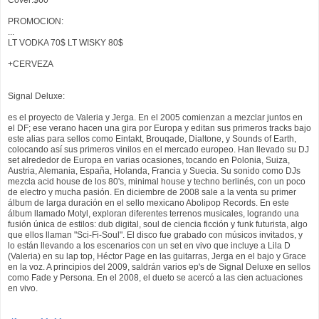
PROMOCION:
...
LT VODKA 70$ LT WISKY 80$
+CERVEZA
Signal Deluxe:
es el proyecto de Valeria y Jerga. En el 2005 comienzan a mezclar juntos en
el DF; ese verano hacen una gira por Europa y editan sus primeros tracks bajo
este alias para sellos como Eintakt, Brouqade, Dialtone, y Sounds of Earth,
colocando así sus primeros vinilos en el mercado europeo. Han llevado su DJ
set alrededor de Europa en varias ocasiones, tocando en Polonia, Suiza,
Austria, Alemania, España, Holanda, Francia y Suecia. Su sonido como DJs
mezcla acid house de los 80's, minimal house y techno berlinés, con un poco
de electro y mucha pasión. En diciembre de 2008 sale a la venta su primer
álbum de larga duración en el sello mexicano Abolipop Records. En este
álbum llamado Motyl, exploran diferentes terrenos musicales, logrando una
fusión única de estilos: dub digital, soul de ciencia ficción y funk futurista, algo
que ellos llaman "Sci-Fi-Soul". El disco fue grabado con músicos invitados, y
lo están llevando a los escenarios con un set en vivo que incluye a Lila D
(Valeria) en su lap top, Héctor Page en las guitarras, Jerga en el bajo y Grace
en la voz. A principios del 2009, saldrán varios ep's de Signal Deluxe en sellos
como Fade y Persona. En el 2008, el dueto se acercó a las cien actuaciones
en vivo.