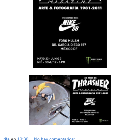
rifa
en
19:30
No hay comentarios: