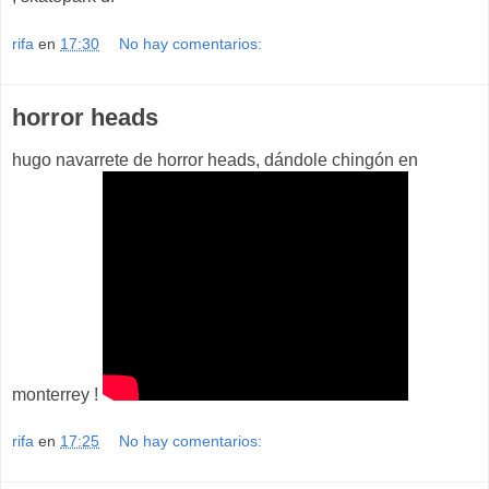
rifa
en
17:30
No hay comentarios:
horror heads
hugo navarrete de horror heads, dándole chingón en
monterrey !
rifa
en
17:25
No hay comentarios: